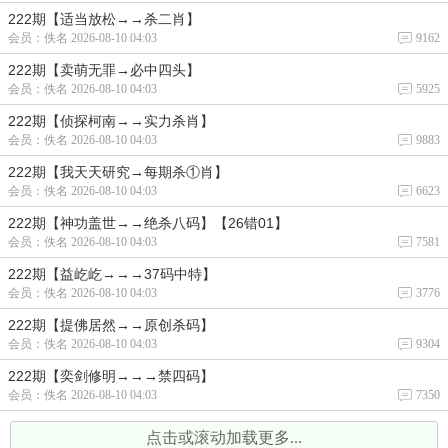
222期【适当放松→→杀二肖】
会员：佚名
2026-08-10 04:03
9162
222期【卖萌无罪→必中四头】
会员：佚名
2026-08-10 04:03
5925
222期【侦探柯南→→实力杀肖】
会员：佚名
2026-08-10 04:03
9883
222期【我天天研究→每期杀①肖】
会员：佚名
2026-08-10 04:03
6623
222期【神功盖世→→绝杀八码】【26错01】
会员：佚名
2026-08-10 04:03
7581
222期【益屹屹→→→37码中特】
会员：佚名
2026-08-10 04:03
3776
222期【提佛居然→→原创杀码】
会员：佚名
2026-08-10 04:03
9304
222期【奕剑修明→→→禁四码】
会员：佚名
2026-08-10 04:03
7350
点击或滚动加载更多...