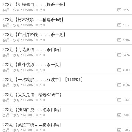
222期【折梅馨冉→→→特杀一头】
会员：佚名
2026-08-10 07:01
8627
222期【树木牧歌→→精选杀4码】
会员：佚名
2026-08-10 07:01
5217
222期【广州浮桥跳→→→杀一尾】
会员：佚名
2026-08-10 07:01
5384
222期【万花康伯→→→杀四码】
会员：佚名
2026-08-10 07:01
6424
222期【世外桃源→→→杀一头】
会员：佚名
2026-08-10 07:01
4209
222期【一吃就胖→→→双波中】【11错01】
会员：佚名
2026-08-10 07:01
1034
222期【头头是道→精选37码中】
会员：佚名
2026-08-10 07:01
6261
222期【独闯白虎→→绝杀四码】
会员：佚名
2026-08-10 07:01
5901
222期【莫拉古楼→→稳杀四码】
会员：佚名
2026-08-10 07:01
8286