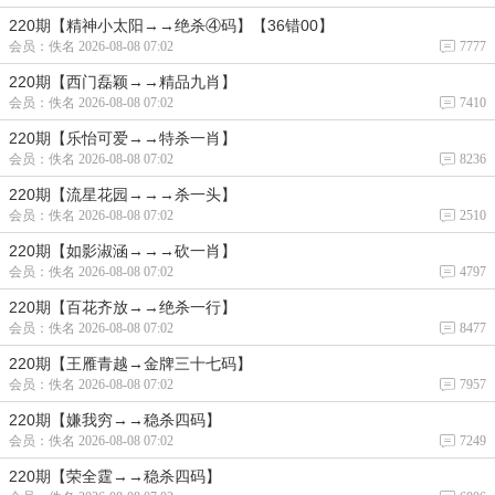
220期【精神小太阳→→绝杀④码】【36错00】
会员：佚名
2026-08-08 07:02
7777
220期【西门磊颖→→精品九肖】
会员：佚名
2026-08-08 07:02
7410
220期【乐怡可爱→→特杀一肖】
会员：佚名
2026-08-08 07:02
8236
220期【流星花园→→→杀一头】
会员：佚名
2026-08-08 07:02
2510
220期【如影淑涵→→→砍一肖】
会员：佚名
2026-08-08 07:02
4797
220期【百花齐放→→绝杀一行】
会员：佚名
2026-08-08 07:02
8477
220期【王雁青越→金牌三十七码】
会员：佚名
2026-08-08 07:02
7957
220期【嫌我穷→→稳杀四码】
会员：佚名
2026-08-08 07:02
7249
220期【荣全霆→→稳杀四码】