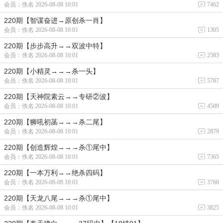
会员：佚名
2026-08-08 10:01
7462
220期【智谋奋进→原创杀一肖】
会员：佚名
2026-08-08 10:01
1305
220期【步步高升→→双波中特】
会员：佚名
2026-08-08 10:01
2583
220期【小精灵→→→杀一头】
会员：佚名
2026-08-08 10:01
5787
220期【天神院素云→→专研②波】
会员：佚名
2026-08-08 10:01
4509
220期【狮吼初菡→→→杀二尾】
会员：佚名
2026-08-08 10:01
2879
220期【创造辉煌→→→杀①尾中】
会员：佚名
2026-08-08 10:01
7365
220期【一本万利→→绝杀四码】
会员：佚名
2026-08-08 10:01
3760
220期【天龙八尾→→→杀①尾中】
会员：佚名
2026-08-08 10:01
3825