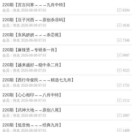
220期【宫古问寒→→→九肖中特】
会员：佚名
2026-08-08 07:01
8294
220期【豆子河西→→原创杀④码】
会员：佚名
2026-08-08 07:01
3636
220期【东风妍妍→→→杀②尾】
会员：佚名
2026-08-08 07:01
7346
220期【麻辣烫→专研杀一肖】
会员：佚名
2026-08-08 07:01
8987
220期【越来越好→稳中杀二肖】
会员：佚名
2026-08-08 07:01
4525
220期【西行寺俊民→→→精选七九肖】
会员：佚名
2026-08-08 07:01
1751
220期【心心相印→→八肖中特】
会员：佚名
2026-08-08 07:01
2112
220期【武神大地→→原创八尾】
会员：佚名
2026-08-08 07:01
2987
220期【低音炮→→→经典九肖】
会员：佚名
2026-08-08 07:01
1409