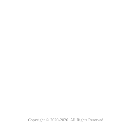
Copyright © 2020-
2026. All Rights Reserved