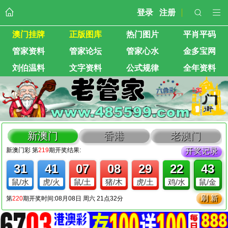
登录
注册
澳门挂牌
正版图库
热门图片
平肖平码
管家资料
管家论坛
管家心水
金多宝网
刘伯温料
文字资料
公式规律
全年资料