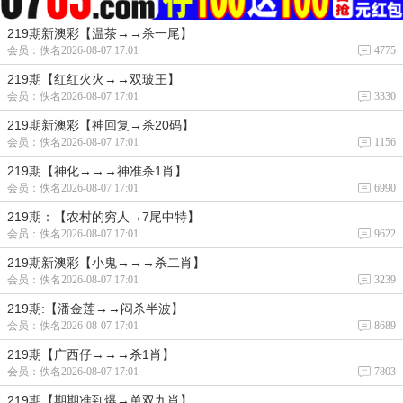
219期新澳彩【温茶→→杀一尾】
会员：佚名
2026-08-07 17:01
4775
219期【红红火火→→双玻王】
会员：佚名
2026-08-07 17:01
3330
219期新澳彩【神回复→杀20码】
会员：佚名
2026-08-07 17:01
1156
219期【神化→→→神准杀1肖】
会员：佚名
2026-08-07 17:01
6990
219期：【农村的穷人→7尾中特】
会员：佚名
2026-08-07 17:01
9622
219期新澳彩【小鬼→→→杀二肖】
会员：佚名
2026-08-07 17:01
3239
219期:【潘金莲→→闷杀半波】
会员：佚名
2026-08-07 17:01
8689
219期【广西仔→→→杀1肖】
会员：佚名
2026-08-07 17:01
7803
219期【期期准到爆→单双九肖】