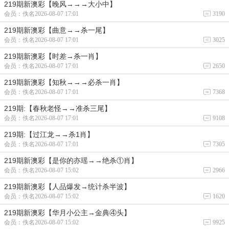
219期新澳彩【晚风→→→大小中】
会员：佚名
2026-08-07 17:01
3190
219期新澳彩【曲意→→杀一尾】
会员：佚名
2026-08-07 17:01
3025
219期新澳彩【时差→杀一肖】
会员：佚名
2026-08-07 17:01
2650
219期新澳彩【知秋→→→必杀一肖】
会员：佚名
2026-08-07 17:01
7368
219期:【春秋老怪→→准杀三尾】
会员：佚名
2026-08-07 17:01
9108
219期:【过江龙→→杀1肖】
会员：佚名
2026-08-07 17:01
7305
219期新澳彩【是你的亦瑶→→绝杀①肖】
会员：佚名
2026-08-07 15:02
2966
219期新澳彩【人品爆发→统计杀半波】
会员：佚名
2026-08-07 15:02
1620
219期新澳彩【华月小公主→金典④头】
会员：佚名
2026-08-07 15:02
9925